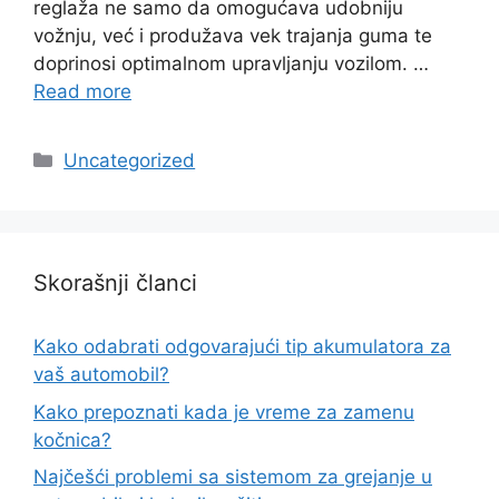
reglaža ne samo da omogućava udobniju
vožnju, već i produžava vek trajanja guma te
doprinosi optimalnom upravljanju vozilom. …
Read more
Categories
Uncategorized
Skorašnji članci
Kako odabrati odgovarajući tip akumulatora za
vaš automobil?
Kako prepoznati kada je vreme za zamenu
kočnica?
Najčešći problemi sa sistemom za grejanje u