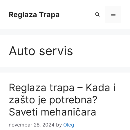
Skip
to
Reglaza Trapa
Menu
content
Auto servis
Reglaza trapa – Kada i
zašto je potrebna?
Saveti mehaničara
novembar 28, 2024
by
Oleg