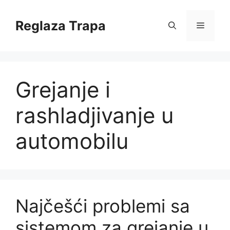
Skip
to
Reglaza Trapa
Menu
content
Grejanje i
rashladjivanje u
automobilu
Najčešći problemi sa
sistemom za grejanje u