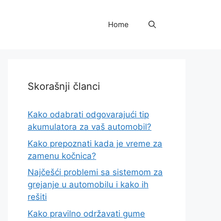
Home
Skorašnji članci
Kako odabrati odgovarajući tip
akumulatora za vaš automobil?
Kako prepoznati kada je vreme za
zamenu kočnica?
Najčešći problemi sa sistemom za
grejanje u automobilu i kako ih
rešiti
Kako pravilno održavati gume