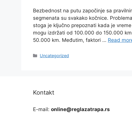
Bezbednost na putu započinje sa pravilni
segmenata su svakako kočnice. Problemat
stoga je ključno prepoznati kada je vrem
mogu izdržati od 100.000 do 150.000 km,
50.000 km. Međutim, faktori …
Read mor
Categories
Uncategorized
Kontakt
E-mail:
online@reglazatrapa.rs