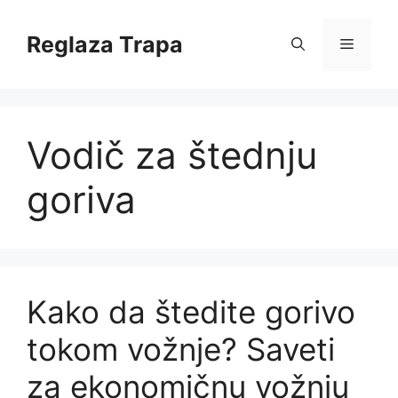
Skip
to
Reglaza Trapa
Menu
content
Vodič za štednju
goriva
Kako da štedite gorivo
tokom vožnje? Saveti
za ekonomičnu vožnju